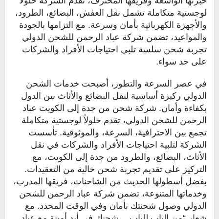
خبرتها الواسعة وفريقها المحترف، تقدم الشركة حلولاً
لوجستية متكاملة تشمل نقل العفش، البضائع، الطرود،
والأجهزة الكهربائية بأمان وسرعة. مع التزامها بالجودة
والمواعيد، تضمن شركة عباد الرحمن للشحن الدولي
تجربة شحن سلسة تلبي احتياجات الأفراد والشركات
على حد سواء.
في عصر السرعة والتطور، أصبحت خدمات الشحن
الدولي ركيزة أساسية لنقل البضائع والأثاث بين الدول
بكفاءة وأمان. شركة شحن من جدة إلى الكويت عباد
الرحمن للشحن الدولي، تقدم حلولاً لوجستية متكاملة
تجمع بين الاحترافية، السرعة، والموثوقية. تأسست
الشركة لتلبية احتياجات الأفراد والشركات في نقل
الأثاث، البضائع، والطرود من جدة إلى الكويت، مع
التركيز على تقديم تجربة شحن خالية من التعقيدات.
بفضل أسطولها الحديث من الشاحنات، فريقها المدرب،
وخدماتها المتنوعة، تضمن شركة عباد الرحمن للشحن
الدولي وصول شحنتك بأمان وفي الوقت المحدد. مع
شعار “من الباب للباب… شحنك في أيد أمينة مع عباد