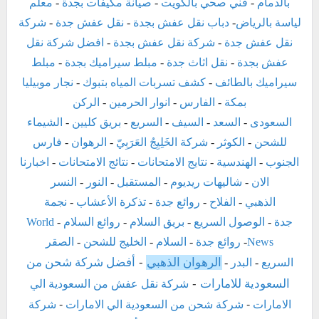
بالدمام
-
فني صحي بالكويت
-
صيانة مكيفات بجدة
-
معلم
لياسة بالرياض
-
دباب نقل عفش بجدة
-
نقل عفش جدة
-
شركة
نقل عفش جدة
-
شركة نقل عفش بجدة
-
افضل شركة نقل
عفش بجدة
-
نقل اثاث جدة
-
مبلط سيراميك بجدة
-
مبلط
سيراميك بالطائف
-
كشف تسربات المياه بتبوك
-
نجار موبيليا
بمكة
-
الفارس
-
انوار الحرمين
-
الركن
السعودى
-
السعد
-
السيف
-
السريع
-
بريق كليين
-
الشيماء
للشحن
-
الكوثر
-
شركة الخَلِيِجُ العَرَبِيّ
-
الرهوان
-
فارس
الجنوب
-
الهندسية
-
نتايج الامتحانات
-
نتائج الامتحانات
-
اخبارنا
الان
-
شاليهات ريديوم
-
المستقبل
-
النور
-
النسر
الذهبي
-
الفلاح
-
روائع جدة
-
تذكرة الأعشاب
-
نجمة
جدة
-
الوصول السريع
-
بريق السلام
-
روائع السلام
-
World
News
-
روائع جدة
-
السلام
-
الخليج للشحن
-
الصقر
الرهوان الذهبي
-
أفضل شركة شحن من
السريع
-
البدر
-
السعودية للامارات
-
شركة نقل عفش من السعودية الي
الامارات
-
شركة شحن من السعودية الي الامارات
-
شركة