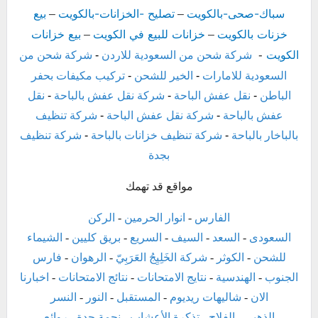
سباك-صحى-بالكويت
تصليح -الخزانات-بالكويت
بيع
–
–
خزنات بالكويت
خزانات للبيع في الكويت
بيع خزانات
–
–
الكويت
-
شركة شحن من السعودية للاردن
-
شركة شحن من
السعودية للامارات
-
الخير للشحن
-
تركيب مكيفات بحفر
الباطن
-
نقل عفش الباحة
-
شركة نقل عفش بالباحة
-
نقل
عفش بالباحة
-
شركة نقل عفش الباحة
-
شركة تنظيف
بالباخار بالباحة
-
شركة تنظيف خزانات بالباحة
-
شركة تنظيف
بجدة
مواقع قد تهمك
الفارس
-
انوار الحرمين
-
الركن
السعودى
-
السعد
-
السيف
-
السريع
-
بريق كليين
-
الشيماء
للشحن
-
الكوثر
-
شركة الخَلِيِجُ العَرَبِيّ
-
الرهوان
-
فارس
الجنوب
-
الهندسية
-
نتايج الامتحانات
-
نتائج الامتحانات
-
اخبارنا
الان
-
شاليهات ريديوم
-
المستقبل
-
النور
-
النسر
الذهبي
-
الفلاح
-
تذكرة الأعشاب
-
نجمة جدة
-
روائع